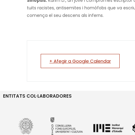
Sinòpsis:
Karim D., un jove i compromès escriptor d
tuits racistes, antisemites i homòfobs que va escr
comença el seu descens als inferns.
+ Afegir a Google Calendar
ENTITATS COL·LABORADORES