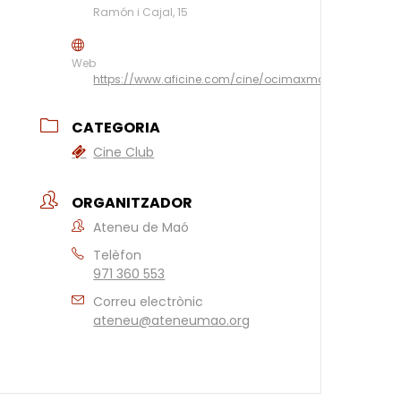
Ramón i Cajal, 15
Web
https://www.aficine.com/cine/ocimaxmahon/
CATEGORIA
Cine Club
ORGANITZADOR
Ateneu de Maó
Telèfon
971 360 553
Correu electrònic
ateneu@ateneumao.org