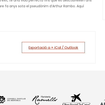
’èxit, té una vida perfecta fins que es descobreixen uns
iure fa anys sota el pseudònim d’Arthur Rambo. Aquí
Exportació a + iCal / Outlook