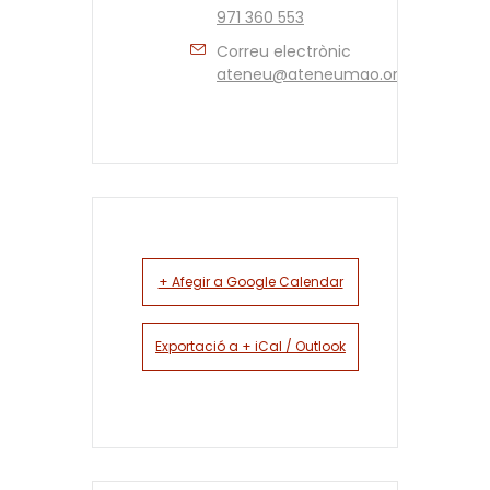
971 360 553
Correu electrònic
ateneu@ateneumao.org
+ Afegir a Google Calendar
Exportació a + iCal / Outlook