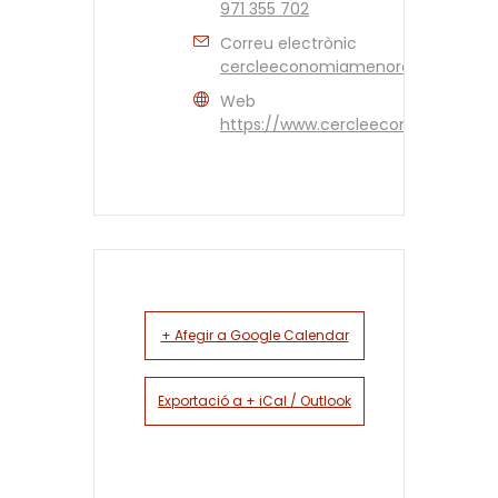
971 355 702
Correu electrònic
cercleeconomiamenorca@gmail.
Web
https://www.cercleeconomiamenor
+ Afegir a Google Calendar
Exportació a + iCal / Outlook