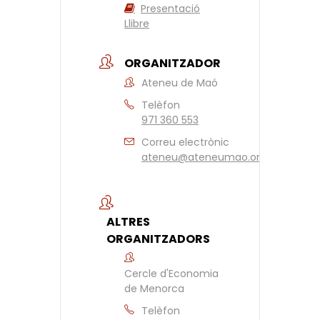
Presentació
Llibre
ORGANITZADOR
Ateneu de Maó
Telèfon
971 360 553
Correu electrònic
ateneu@ateneumao.org
ALTRES
ORGANITZADORS
Cercle d'Economia
de Menorca
Telèfon