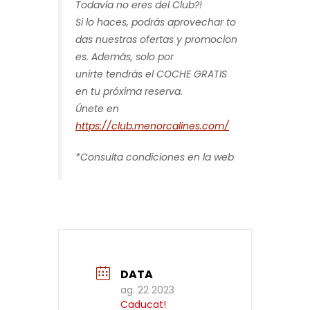
Todavía
no eres del Club?!
Si
lo
haces
,
podrás
aprovechar
to
das
nuestras
ofertas
y
promocion
es.
Además
, solo por
unirte
tendrás
el
COCHE
GRATIS
en tu
próxima reserva.
Únete
en
https://club.menorcalines.com/
*Consulta condiciones en la web
DATA
ag. 22 2023
Caducat!