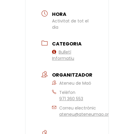
HORA
Activitat de tot el
dia
CATEGORIA
Bulletí
Informatiu
ORGANITZADOR
Ateneu de Maó
Telèfon
971 360 553
Correu electrònic
ateneu@ateneumao.org