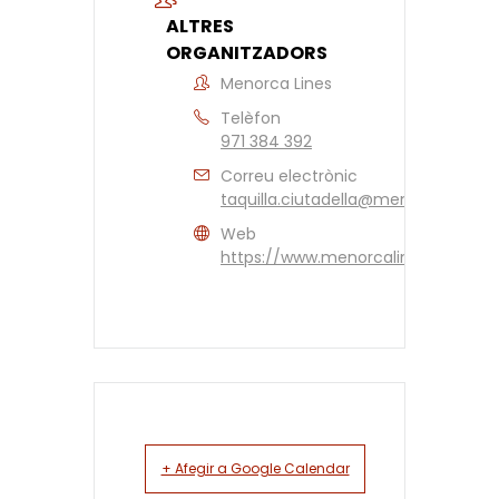
ALTRES
ORGANITZADORS
Menorca Lines
Telèfon
971 384 392
Correu electrònic
taquilla.ciutadella@menorcalines.
Web
https://www.menorcalines.com/
+ Afegir a Google Calendar