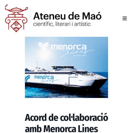
L’aten
Fer-se
Activit
Sala d
Conta
Acord de col·laboració
amb Menorca Lines