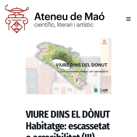
L’aten
Fer-se
Activit
Sala d
Conta
VIURE DINS EL DÒNUT
Habitatge: escassetat