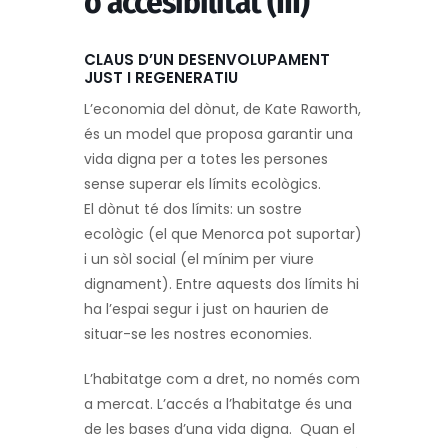
o accesibilitat (III)
CLAUS D’UN DESENVOLUPAMENT
JUST I REGENERATIU
L’economia del dònut, de Kate Raworth,
és un model que proposa garantir una
vida digna per a totes les persones
sense superar els límits ecològics.
El dònut té dos límits:
un sostre
ecològic
(el que Menorca pot suportar)
i
un sòl social
(el mínim per viure
dignament). Entre aquests dos límits hi
ha l’espai segur i just on haurien de
situar-se les nostres economies.
L’habitatge com a dret, no només com
a mercat.
L’accés a l’habitatge és una
de les bases d’una vida digna.
Quan el