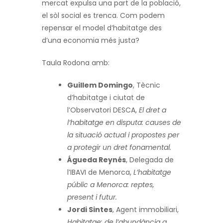
mercat expulsa una part de la població,
el sòl social es trenca.
Com podem
repensar el model d’habitatge des
d’una economia més justa?
Taula Rodona amb:
Guillem Domingo
, Tècnic
d’habitatge i ciutat de
l’Observatori DESCA,
El dret a
l’habitatge en disputa: causes de
la situació actual i propostes per
a protegir un dret fonamental.
Águeda Reynés
, Delegada de
l’IBAVI de Menorca,
L’habitatge
públic a Menorca: reptes,
present i futur.
Jordi Sintes
, Agent
immobiliari,
Habitatge: de l’abundància a