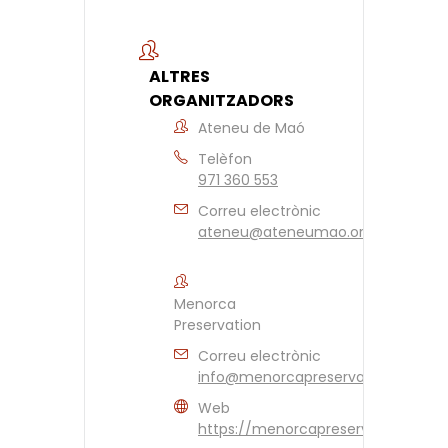
ALTRES
ORGANITZADORS
Ateneu de Maó
Telèfon
971 360 553
Correu electrònic
ateneu@ateneumao.org
Menorca
Preservation
Correu electrònic
info@menorcapreservation.org
Web
https://menorcapreservation.org/e