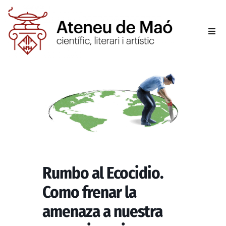
L’aten
Fer-se
Activit
Sala d
Conta
Rumbo al Ecocidio.
Como frenar la
amenaza a nuestra